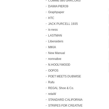
COMME des GARCONS
DAIWA PIER39
Graphpaper
HTC
JACK PURCELL 1935
is-ness
LASTMAN
Liberaiders
MIKIA
New Manual
nonnative
N.HOOLYWOOD
OOFOS
POET MEETS DUBWISE
Rafu
REGAL Shoe & Co.
retaW
STANDARD CALIFORNIA
STRIPES FOR CREATIVE