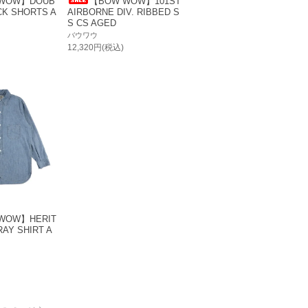
WOW】DOUB
【BOW WOW】101ST
CK SHORTS A
AIRBORNE DIV. RIBBED S
S CS AGED
バウワウ
12,320円(税込)
WOW】HERIT
AY SHIRT A