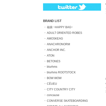
BRAND LIST
福袋 ~HAPPY BAG~
ADULT ORIENTED ROBES
AMOSKEAG
ANACHRONORM
ANCHOR INC.
ATON
BETONES
blurhms
blurhms ROOTSTOCK
BOW WOW
CÉUEU
CITY COUNTRY CITY
concause
CONVERSE SKATEBOARDING