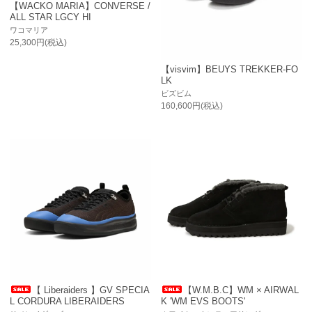
【WACKO MARIA】CONVERSE /
ALL STAR LGCY HI
ワコマリア
25,300円(税込)
【visvim】BEUYS TREKKER-FO
LK
ビズビム
160,600円(税込)
【 Liberaiders 】GV SPECIA
【W.M.B.C】WM × AIRWAL
L CORDURA LIBERAIDERS
K 'WM EVS BOOTS'