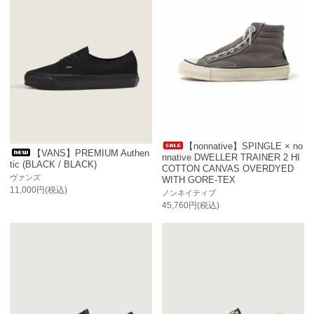
【nonnative】SPINGLE × no
【VANS】PREMIUM Authen
nnative DWELLER TRAINER 2 HI
tic (BLACK / BLACK)
COTTON CANVAS OVERDYED
ヴァンズ
WITH GORE-TEX
11,000円(税込)
ノンネイティブ
45,760円(税込)