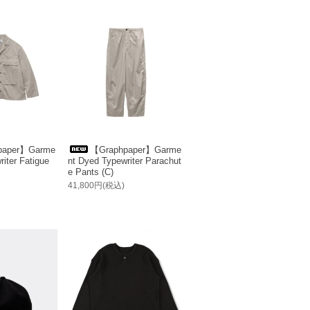
paper】Garme
【Graphpaper】Garme
iter Fatigue
nt Dyed Typewriter Parachut
e Pants (C)
41,800円(税込)