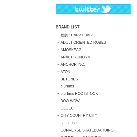
BRAND LIST
福袋 ~HAPPY BAG~
ADULT ORIENTED ROBES
AMOSKEAG
ANACHRONORM
ANCHOR INC.
ATON
BETONES
blurhms
blurhms ROOTSTOCK
BOW WOW
CÉUEU
CITY COUNTRY CITY
concause
CONVERSE SKATEBOARDING