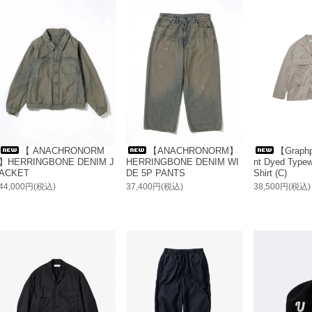
【 ANACHRONORM
【ANACHRONORM】
【Graph
】HERRINGBONE DENIM J
HERRINGBONE DENIM WI
nt Dyed Typewr
ACKET
DE 5P PANTS
Shirt (C)
44,000円(税込)
37,400円(税込)
38,500円(税込)