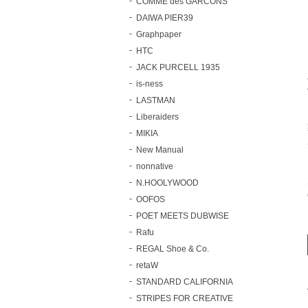
COMME des GARCONS
DAIWA PIER39
Graphpaper
HTC
JACK PURCELL 1935
is-ness
LASTMAN
Liberaiders
MIKIA
New Manual
nonnative
N.HOOLYWOOD
OOFOS
POET MEETS DUBWISE
Rafu
REGAL Shoe & Co.
retaW
STANDARD CALIFORNIA
STRIPES FOR CREATIVE