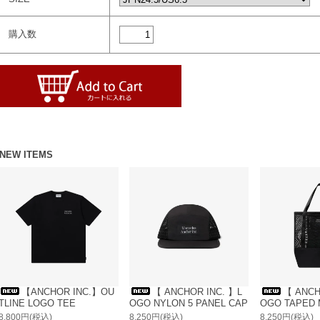
購入数
NEW ITEMS
【ANCHOR INC.】OU
【 ANCHOR INC. 】L
【 ANCH
TLINE LOGO TEE
OGO NYLON 5 PANEL CAP
OGO TAPED 
8,800円(税込)
8,250円(税込)
8,250円(税込)