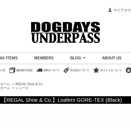
マイアカウ
All ITEMS
MEMBERS
BLOG
ABOUT US
ホーム
>
REGAL Shoe & Co.
ホーム
>
シューズ
【REGAL Shoe & Co.】Loafers GORE-TEX (Black)