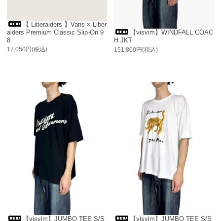
【 Liberaiders 】Vans × Liber
aiders Premium Classic Slip-On 9
【visvim】WINDFALL COAC
8
H JKT
17,050円(税込)
151,800円(税込)
【visvim】JUMBO TEE S/S
【visvim】JUMBO TEE S/S