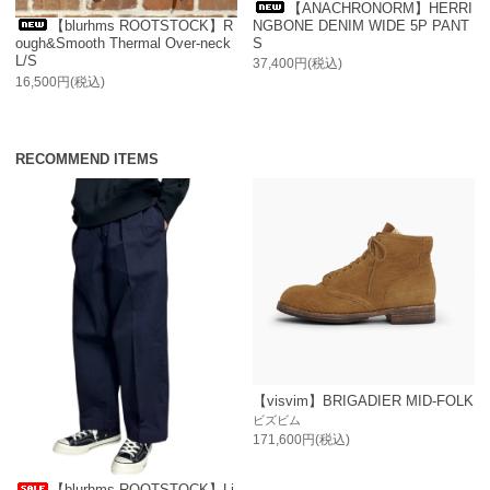
【ANACHRONORM】HERRI
NGBONE DENIM WIDE 5P PANT
【blurhms ROOTSTOCK】R
S
ough&Smooth Thermal Over-neck
L/S
37,400円(税込)
16,500円(税込)
RECOMMEND ITEMS
【visvim】BRIGADIER MID-FOLK
ビズビム
171,600円(税込)
【blurhms ROOTSTOCK】Li