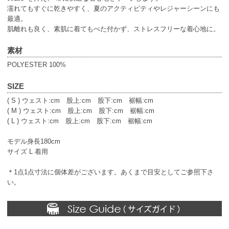
濡れてもすぐに乾きやすく、夏のアクティビティやレジャーシーンにも
最適。
肌離れも良く、素肌に着てもべた付かず、ストレスフリーな着心地に。
素材
POLYESTER 100%
SIZE
( S ) ウェスト:cm 股上:cm 股下:cm 裾幅:cm
( M ) ウェスト:cm 股上:cm 股下:cm 裾幅:cm
( L ) ウェスト:cm 股上:cm 股下:cm 裾幅:cm
モデル身長180cm
サイズ L 着用
＊1点1点寸法に個体差がございます。あくまで目安としてご参照下さ
い。