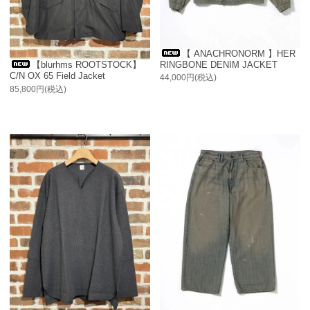
【 ANACHRONORM 】HER
RINGBONE DENIM JACKET
【blurhms ROOTSTOCK】
C/N OX 65 Field Jacket
44,000円(税込)
85,800円(税込)